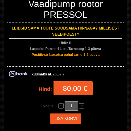
Vaadipump rootor
PRESSOL
LEIDSID SAMA TOOTE SOODSAMA HINNAGA? MILLISEST
VEEBIPOEST?
Ühik:
tk
Laoseis:
Partneri laos. Tarneaeg 1-3 päeva
Positiivse laoseisu puhul tarne 1-2 päeva
kuumaks al.
26,67 €
80,00 €
Hind:
Kogus: