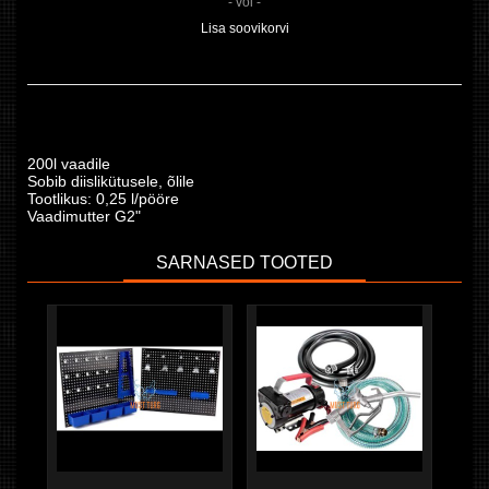
- või -
Lisa soovikorvi
200l vaadile
Sobib diislikütusele, õlile
Tootlikus: 0,25 l/pööre
Vaadimutter G2"
SARNASED TOOTED