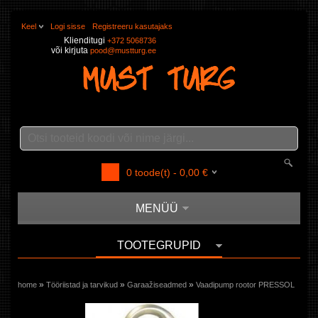
Keel
Logi sisse
Registreeru kasutajaks
Klienditugi
+372 5068736
või kirjuta
pood@mustturg.ee
0
toode(t) -
0,00
€
MENÜÜ
TOOTEGRUPID
»
»
»
home
Tööriistad ja tarvikud
Garaažiseadmed
Vaadipump rootor PRESSOL