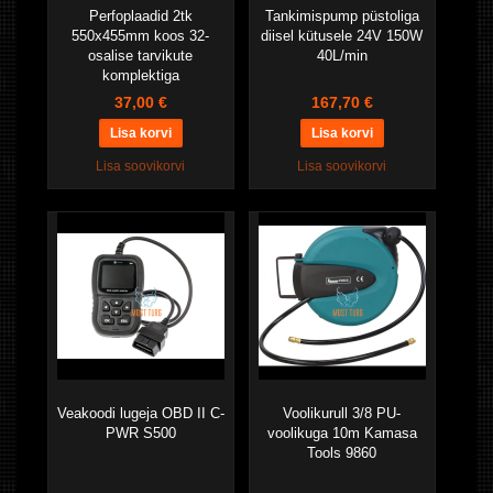
Perfoplaadid 2tk
Tankimispump püstoliga
550x455mm koos 32-
diisel kütusele 24V 150W
osalise tarvikute
40L/min
komplektiga
37,00 €
167,70 €
Lisa soovikorvi
Lisa soovikorvi
Veakoodi lugeja OBD II C-
Voolikurull 3/8 PU-
PWR S500
voolikuga 10m Kamasa
Tools 9860