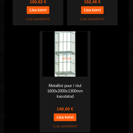
100,62 €
152,46 €
Lisa soovikorvi
Lisa soovikorvi
Metallist puur / riiul
1600x2000x1300mm
kasutatud
140,00 €
Lisa soovikorvi