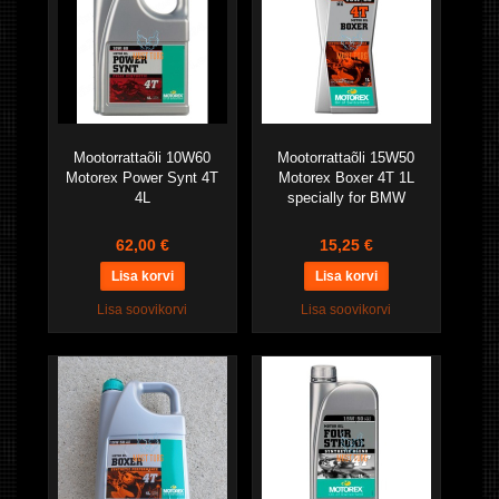
Mootorrattaõli 10W60
Mootorrattaõli 15W50
Motorex Power Synt 4T
Motorex Boxer 4T 1L
4L
specially for BMW
62,00 €
15,25 €
Lisa soovikorvi
Lisa soovikorvi