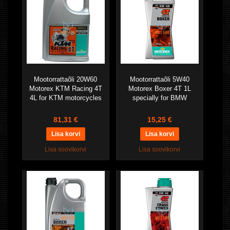
Mootorrattaõli 20W60
Mootorrattaõli 5W40
Motorex KTM Racing 4T
Motorex Boxer 4T 1L
4L for KTM motorcycles
specially for BMW
81,31 €
15,25 €
Lisa soovikorvi
Lisa soovikorvi