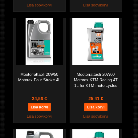
Lisa soovikorvi
Lisa soovikorvi
Mootorrattaõli 20W50
Mootorrattaõli 20W60
Motorex Four Stroke 4L
Motorex KTM Racing 4T
1L for KTM motorcycles
34,56 €
25,41 €
Lisa soovikorvi
Lisa soovikorvi