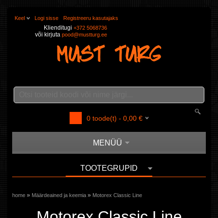
Keel
Logi sisse
Registreeru kasutajaks
Klienditugi
+372 5068736
või kirjuta
pood@mustturg.ee
0
toode(t) -
0,00
€
MENÜÜ
TOOTEGRUPID
»
»
home
Määrdeained ja keemia
Motorex Classic Line
Motorex Classic Line