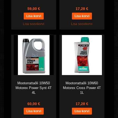
59,00 €
17,28 €
Lisa soovikorvi
Lisa soovikorvi
Mootorrattaõli 10W50
Mootorrattaõli 10W60
Motorex Power Synt 4T
Motorex Cross Power 4T
4L
1L
60,00 €
17,28 €