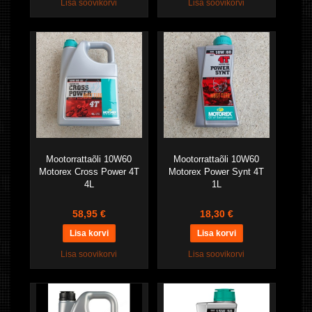
Lisa soovikorvi
Lisa soovikorvi
Mootorrattaõli 10W60
Mootorrattaõli 10W60
Motorex Cross Power 4T
Motorex Power Synt 4T
4L
1L
58,95 €
18,30 €
Lisa soovikorvi
Lisa soovikorvi