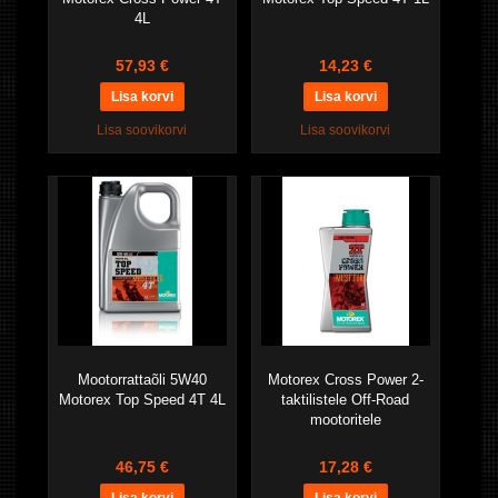
4L
57,93 €
14,23 €
Lisa soovikorvi
Lisa soovikorvi
Mootorrattaõli 5W40
Motorex Cross Power 2-
Motorex Top Speed 4T 4L
taktilistele Off-Road
mootoritele
46,75 €
17,28 €