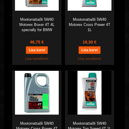
Mootorrattaõli 5W40
Mootorrattaõli 5W40
Motorex Boxer 4T 4L
Motorex Cross Power 4T
specially for BMW
1L
46,75 €
18,30 €
Lisa soovikorvi
Lisa soovikorvi
Mootorrattaõli 5W40
Mootorrattaõli 5W40
Motorex Cross Power 4T
Motorex Top Speed 4T 1L