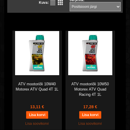
Järjesta:
Kuva:
ATV mootoriõli 10W40
ATV mootoriõli 10W50
Motorex ATV Quad 4T 1L
Motorex ATV Quad
Racing 4T 1L
13,11 €
17,28 €
Lisa soovikorvi
Lisa soovikorvi