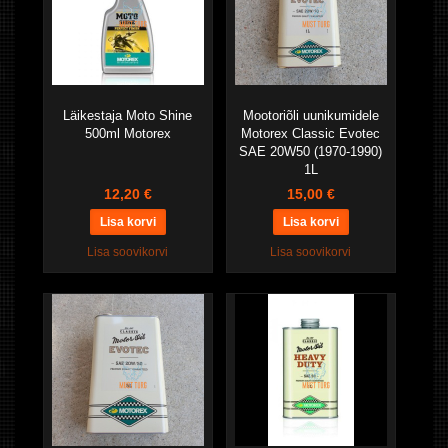
Läikestaja Moto Shine
Mootoriõli uunikumidele
500ml Motorex
Motorex Classic Evotec
SAE 20W50 (1970-1990)
1L
12,20 €
15,00 €
Lisa soovikorvi
Lisa soovikorvi