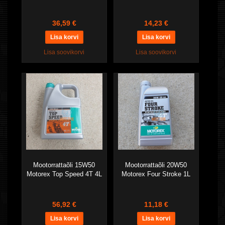
36,59 €
14,23 €
Lisa soovikorvi
Lisa soovikorvi
Mootorrattaõli 15W50
Mootorrattaõli 20W50
Motorex Top Speed 4T 4L
Motorex Four Stroke 1L
56,92 €
11,18 €