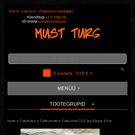
Keel
Logi sisse
Registreeru kasutajaks
Klienditugi
+372 5068736
või kirjuta
pood@mustturg.ee
0
toode(t) -
0,00
€
MENÜÜ
TOOTEGRUPID
»
»
»
home
Tuleohutus
Tulekustutid
Tulekustuti CO2 2kg kõrgus 47cm