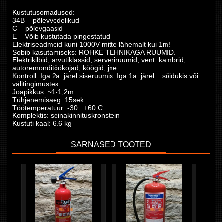
Kustutusomadused:
34B – põlevvedelikud
C – põlevgaasid
E – Võib kustutada pingestatud
Elektriseadmeid kuni 1000V mitte lähemalt kui 1m!
Sobib kasutamiseks: ROHKE TEHNIKAGA RUUMID.
Elektrikilbid, arvutiklassid, serveriruumid, vent. kambrid,
autoremonditöökojad, köögid, jne
Kontroll: Iga 2a. järel siseruumis. Iga 1a. järel sõidukis või
välitingimustes.
Joapikkus: ~1-1,2m
Tühjenemisaeg: 15sek
Töötemperatuur: -30...+60 C
Komplektis: seinakinnituskronstein
Kustuti kaal: 6.6 kg
SARNASED TOOTED