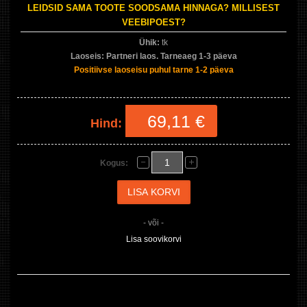
LEIDSID SAMA TOOTE SOODSAMA HINNAGA? MILLISEST
VEEBIPOEST?
Ühik:
tk
Laoseis:
Partneri laos. Tarneaeg 1-3 päeva
Positiivse laoseisu puhul tarne 1-2 päeva
69,11 €
Hind:
Kogus:
- või -
Lisa soovikorvi