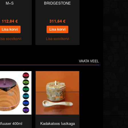
M+S
BRIDGESTONE
112,84 €
311,64 €
isa soovikorvi
Lisa soovikorvi
VAATA VEEL
ifuuser 400ml
Kadakatoos lusikaga