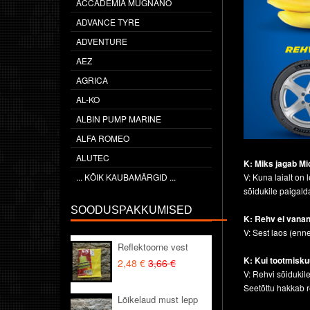
ACCADEMIA MUGNANO
ADVANCE TYRE
ADVENTURE
AEZ
AGRICA
AL-KO
ALBIN PUMP MARINE
ALFA ROMEO
ALUTEC
K: Miks jagab Mi
... KÕIK KAUBAMÄRGID ...
V: Kuna laialt o
sõidukile paigal
SOODUSPAKKUMISED
K: Rehv ei vanane
V: Sest laos (enn
Reflektoorne vest
K: Kui tootmiskuu
2,48 €
3,66 €
V: Rehvi sõiduki
Seetõttu hakkab 
Lõikelaud must lepp