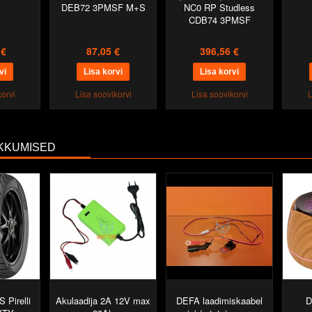
DEB72 3PMSF M+S
NC0 RP Studless
CDB74 3PMSF
 €
87,05 €
396,56 €
orvi
Lisa soovikorvi
Lisa soovikorvi
L
KKUMISED
 Pirelli
Akulaadija 2A 12V max
DEFA laadimiskaabel
D