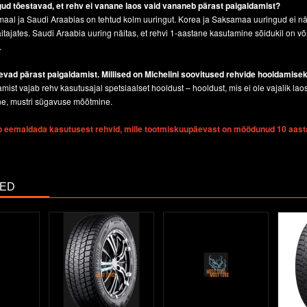
ngud tõestavad, et rehv ei vanane laos
vaid vananeb pärast paigaldamist?
aal ja Saudi Araabias on tehtud kolm uuringut. Korea ja Saksamaa uuringud ei näita
itajates. Saudi Araabia uuring näitas, et rehvi 1-aastane kasutamine sõidukil on 
.
vad pärast paigaldamist. Millised on
Michelini soovitused rehvide hooldamise
amist vajab rehv kasutusajal spetsiaalset hooldust – hooldust, mis ei ole vajalik la
e, mustri sügavuse mõõtmine.
b eemaldada kasutusest rehvid, mille tootmiskuupäevast on möödunud 10 aast
TED