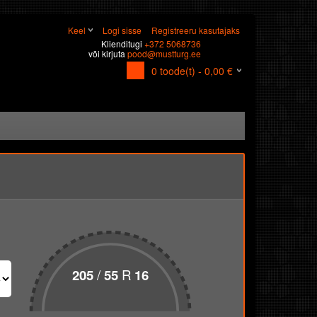
Keel
Logi sisse
Registreeru kasutajaks
Klienditugi
+372 5068736
või kirjuta
pood@mustturg.ee
0
toode(t) -
0,00
€
/
R
205
55
16