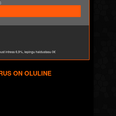
C
uust intress 6,9%, lepingu haldustasu 0€
IRUS ON OLULINE