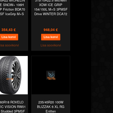
35R22 MICHELIN
315/70R22.5 Michelin
CE SNOW+ 106H
XDW ICE GRIP
P Friction BDA70
154/150L M+S 3PMSF
SF IceGrip M+S
Drive WINTER DCA72
354,43 €
948,04 €
isa soovikorvi
Lisa soovikorvi
/60R18 ROVELO
235/45R20 100W
IC VISION RW01
BLIZZAK 6 XL RG
 Studded 3PMSF
Enliten