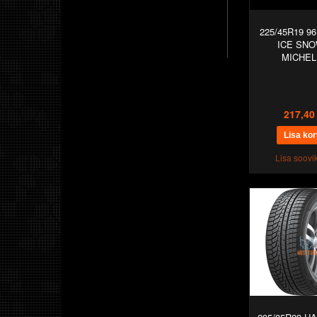
225/45R19 96
ICE SN
MICHEL
217,40
Lisa soovik