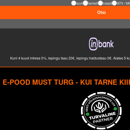
suvi
lamell
naast
ATV / M
Otsi
Kuni 4 kuud intress 0%, lepingu tasu 20€, lepingu haldustasu 0€. Alates 5 k
E-POOD
MUST TURG - KUI TARNE KI