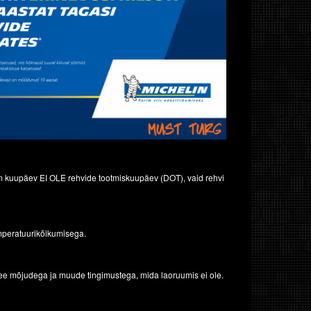
m kuupäev EI OLE rehvide tootmiskuupäev (DOT), vaid rehvi
emperatuurikõikumisega.
ee mõjudega ja muude tingimustega, mida laoruumis ei ole.