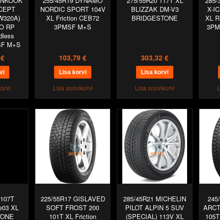
HANKOOK
255/45R19 DYNAMO
275/55R20 117T XL
285/
*CEPT
NORDIC SPORT 104V
BLIZZAK DM-V3
X-I
W320A)
XL Friction CEB72
BRIDGESTONE
XL R
O RP
3PMSF M+S
3PM
dless
SF M+S
 €
103,79 €
303,32 €
orvi
Lisa soovikorvi
Lisa soovikorvi
L
 107T
225/55R17 GISLAVED
285/45R21 MICHELIN
245
e03 XL
SOFT FROST 200
PILOT ALPIN 5 SUV
ARCT
TONE
101T XL Friction
(SPECIAL) 113V XL
105T