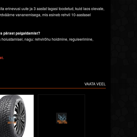
 erinevusi uute ja 3 aastat tagasi toodetud, kuid laos olevate,
võrdväärne vananemisega, mis esineb rehvil 10-aastasel
ks pärast
paigaldamist?
os hoiustamisel, nagu: rehvirõhu hoidmine, reguleerimine,
at.
VAATA VEEL