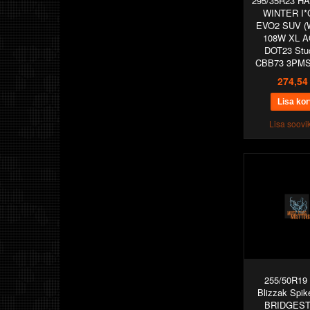
295/35R23 
WINTER I
EVO2 SUV (
108W XL A
DOT23 Stu
CBB73 3PM
274,54
Lisa soovik
255/50R19
Blizzak Spik
BRIDGES