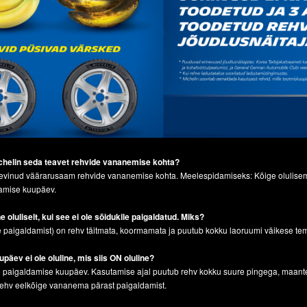
chelin seda teavet rehvide
vananemise kohta?
n levinud väärarusaam rehvide vananemise kohta. Meelespidamiseks: Kõige olulise
damise kuupäev.
 oluliselt, kui see ei ole sõidukile
paigaldatud. Miks?
e paigaldamist) on rehv täitmata, koormamata ja puutub kokku laoruumi väikese t
päev ei ole oluline, mis siis ON oluline?
le paigaldamise kuupäev. Kasutamise ajal puutub rehv kokku suure pingega, maant
rehv eelkõige vananema pärast paigaldamist.