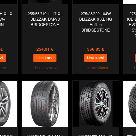
H XL X-
255/55R19 111T XL
275/35R22 104W
275
OW+
BLIZZAK DM-V3
BLIZZAK 6 XL RG
ICE
IN
BRIDGESTONE
Enliten
EVO
BRIDGESTONE
St
 €
254,91 €
366,85 €
orvi
Lisa soovikorvi
Lisa soovikorvi
L