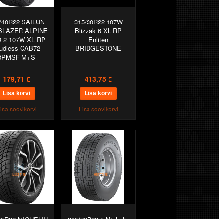
/40R22 SAILUN
315/30R22 107W
 BLAZER ALPINE
Blizzak 6 XL RP
 2 107W XL RP
Enliten
udless CAB72
BRIDGESTONE
3PMSF M+S
179,71 €
413,75 €
isa soovikorvi
Lisa soovikorvi