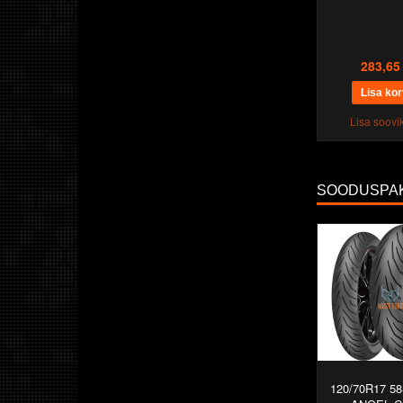
283,65
Lisa soovik
SOODUSPA
120/70R17 58S