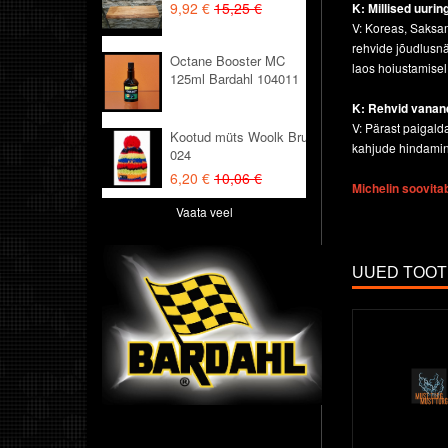
9,92 €
15,25 €
K: Millised uuri
V: Koreas, Saksam
rehvide jõudlusnä
Octane Booster MC
laos hoiustamisel
125ml Bardahl 104011
K: Rehvid vanane
V: Pärast paigald
Kootud müts Woolk Bruno
kahjude hindamin
024
6,20 €
10,06 €
Michelin soovita
Vaata veel
UUED TOO