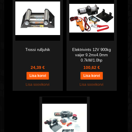
Trossi rulljuhik
Elektrivints 12V 900kg
vaijer 9.2mx4.0mm
0.7kW/1.0hp
24,39 €
100,62 €
Lisa soovikorvi
Lisa soovikorvi