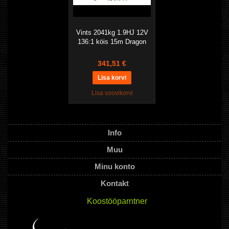
Vints 2041kg 1.9HJ 12V
136:1 köis 15m Dragon
341,51 €
Lisa soovikorvi
Info
Muu
Minu konto
Kontakt
Koostööparntner