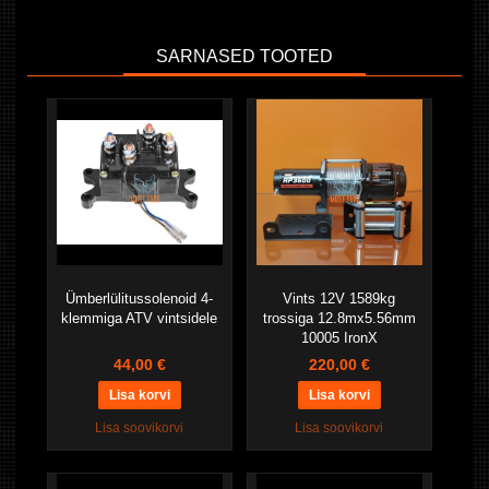
SARNASED TOOTED
Ümberlülitussolenoid 4-
Vints 12V 1589kg
klemmiga ATV vintsidele
trossiga 12.8mx5.56mm
10005 IronX
44,00 €
220,00 €
Lisa soovikorvi
Lisa soovikorvi