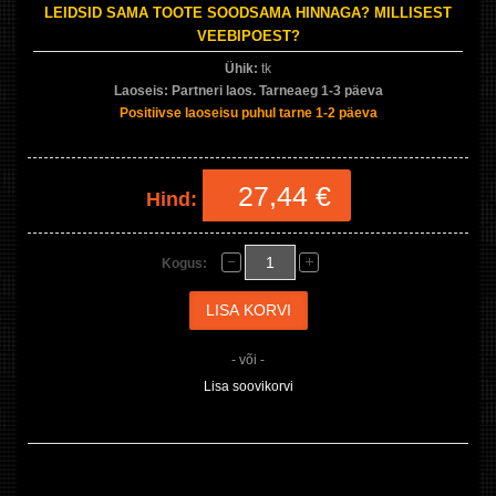
LEIDSID SAMA TOOTE SOODSAMA HINNAGA? MILLISEST
VEEBIPOEST?
Ühik:
tk
Laoseis:
Partneri laos. Tarneaeg 1-3 päeva
Positiivse laoseisu puhul tarne 1-2 päeva
27,44 €
Hind:
Kogus:
- või -
Lisa soovikorvi