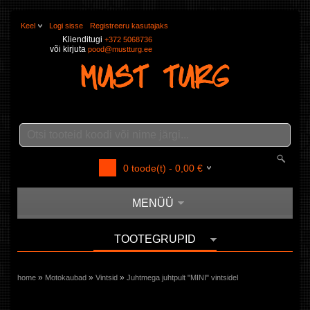
Keel
Logi sisse
Registreeru kasutajaks
Klienditugi
+372 5068736
või kirjuta
pood@mustturg.ee
0
toode(t) -
0,00
€
MENÜÜ
TOOTEGRUPID
»
»
»
home
Motokaubad
Vintsid
Juhtmega juhtpult "MINI" vintsidel