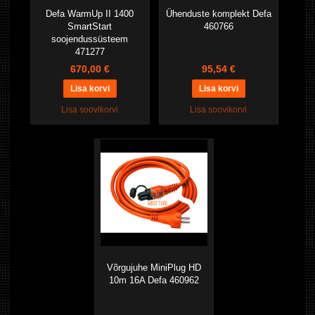
Defa WarmUp II 1400
Ühenduste komplekt Defa
SmartStart
460766
soojendussüsteem
471277
670,00 €
95,54 €
Lisa soovikorvi
Lisa soovikorvi
Võrgujuhe MiniPlug HD
10m 16A Defa 460962