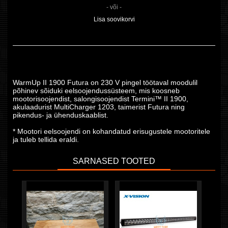
- või -
Lisa soovikorvi
WarmUp II 1900 Futura on 230 V pingel töötaval moodulil
põhinev sõiduki eelsoojendussüsteem, mis koosneb
mootorisoojendist, salongisoojendist Termini™ II 1900,
akulaadurist MultiCharger 1203, taimerist Futura ning
pikendus- ja ühenduskaablist.
* Mootori eelsoojendi on kohandatud erisugustele mootoritele
ja tuleb tellida eraldi.
SARNASED TOOTED