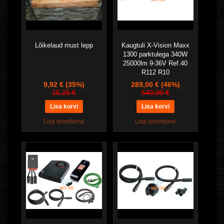
Lõikelaud must lepp
Kaugtuli X-Vision Maxx
1300 parktulega 340W
25000lm 9-36V Ref.40
R112 R10
9,92 €
(35%)
289,00 €
(46%)
15,25 €
540,00 €
Lisa soovikorvi
Lisa soovikorvi