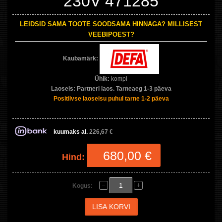
230V 471285
LEIDSID SAMA TOOTE SOODSAMA HINNAGA? MILLISEST
VEEBIPOEST?
Kaubamärk:
Ühik:
kompl
Laoseis:
Partneri laos. Tarneaeg 1-3 päeva
Positiivse laoseisu puhul tarne 1-2 päeva
kuumaks al.
226,67 €
680,00 €
Hind:
Kogus: