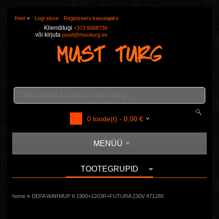
Keel
Logi sisse
Registreeru kasutajaks
Klienditugi
+372 5068736
või kirjuta
pood@mustturg.ee
0
toode(t) -
0,00
€
MENÜÜ
TOOTEGRUPID
»
home
DEFA WARMUP II 1900+1203R+FUTURA 230V 471285