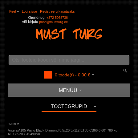
Keel
Logi sisse
Registreeru kasutajaks
Klienditugi
+372 5068736
või kirjuta
pood@mustturg.ee
0
toode(t) -
0,00
€
MENÜÜ
TOOTEGRUPID
»
home
Antera A105 Piano Black Diamond 8,5x20 5x112 ET35 CB66,6 60° 780 kg
A10585203515490NKI