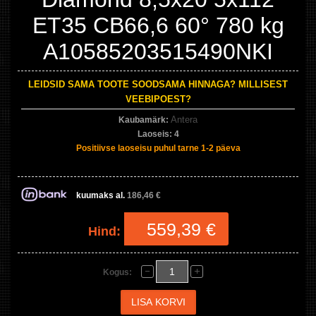
ET35 CB66,6 60° 780 kg
A10585203515490NKI
LEIDSID SAMA TOOTE SOODSAMA HINNAGA? MILLISEST
VEEBIPOEST?
Antera
Kaubamärk:
Laoseis:
4
Positiivse laoseisu puhul tarne 1-2 päeva
kuumaks al.
186,46 €
559,39 €
Hind:
Kogus: