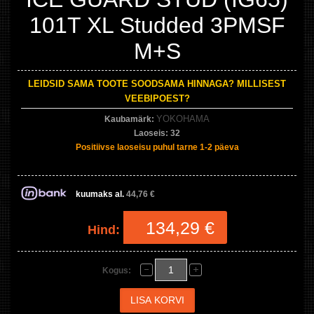
101T XL Studded 3PMSF
M+S
LEIDSID SAMA TOOTE SOODSAMA HINNAGA? MILLISEST
VEEBIPOEST?
YOKOHAMA
Kaubamärk:
Laoseis:
32
Positiivse laoseisu puhul tarne 1-2 päeva
kuumaks al.
44,76 €
134,29 €
Hind:
Kogus: