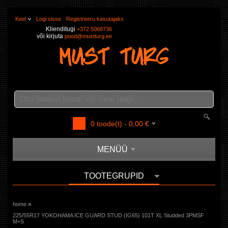
Keel
Logi sisse
Registreeru kasutajaks
Klienditugi
+372 5068736
või kirjuta
pood@mustturg.ee
0
toode(t) -
0,00
€
MENÜÜ
TOOTEGRUPID
»
home
225/55R17 YOKOHAMA ICE GUARD STUD (IG65) 101T XL Studded 3PMSF
M+S