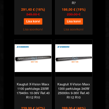
R7
291,40 €
(16%)
186,00 €
(19%)
345,00 €
230,00 €
Lisa soovikorvi
Lisa soovikorvi
Kaugtuli X-Vision Maxx
Kaugtuli X-Vision Maxx
1100 parktulega 230W
1300 parktulega 340W
17940lm 10-36V Ref.40
25000lm 9-36V Ref.40
R112 R10
R112 R10
239,00 €
(47%)
289,00 €
(46%)