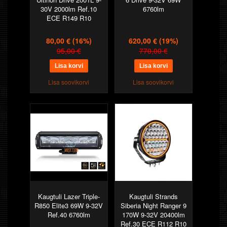
30V 2000lm Ref.10
6760lm
ECE R149 R10
80,00 €
(16%)
620,00 €
(19%)
95,00 €
770,00 €
Lisa soovikorvi
Lisa soovikorvi
Kaugtuli Lazer Triple-
Kaugtuli Strands
R850 Elite3 69W 9-32V
Siberia Night Ranger 9
Ref.40 6760lm
170W 9-32V 20400lm
Ref.30 ECE R112 R10