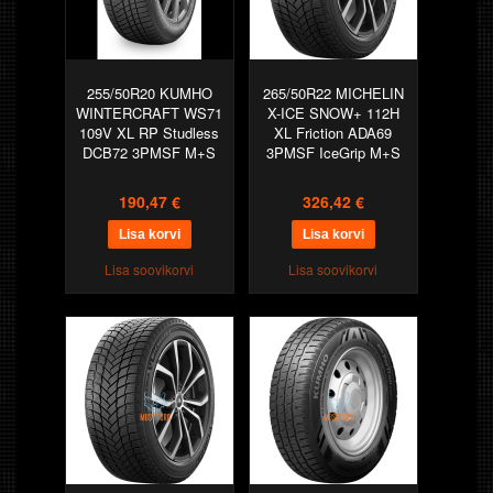
255/50R20 KUMHO
265/50R22 MICHELIN
WINTERCRAFT WS71
X-ICE SNOW+ 112H
109V XL RP Studless
XL Friction ADA69
DCB72 3PMSF M+S
3PMSF IceGrip M+S
190,47 €
326,42 €
Lisa soovikorvi
Lisa soovikorvi