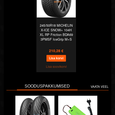
245/50R18 MICHELIN
X-ICE SNOW+ 104H
XL RP Friction BDA69
3PMSF IceGrip M+S
210,28 €
Lisa soovikorvi
SOODUSPAKKUMISED
VAATA VEEL