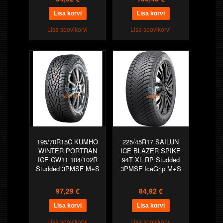
Lisa soovikorvi
Lisa soovikorvi
195/70R15C KUMHO
225/45R17 SAILUN
WINTER PORTRAN
ICE BLAZER SPIKE
ICE CW11 104/102R
94T XL RP Studded
Studded 3PMSF M+S
3PMSF IceGrip M+S
97,29 €
84,92 €
Lisa soovikorvi
Lisa soovikorvi