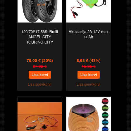
120/70R17 58S Pirelli
Akulaadija 2A 12V max
ANGEL CITY
20Ah
TOURING CITY
70,00 €
(20%)
8,68 €
(43%)
87,92 €
15,25 €
Lisa soovikorvi
Lisa soovikorvi