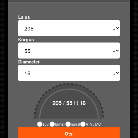
Laius
Kõrgus
Diameeter
/
R
205
55
16
suvi
lamell
naast
ATV / MC
Otsi