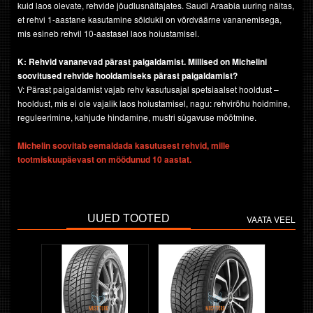
kuid laos olevate, rehvide jõudlusnäitajates. Saudi Araabia uuring näitas,
et rehvi 1-aastane kasutamine sõidukil on võrdväärne vananemisega,
mis esineb rehvil 10-aastasel laos hoiustamisel.
K: Rehvid vananevad pärast paigaldamist. Millised on
Michelini
soovitused rehvide hooldamiseks pärast
paigaldamist?
V: Pärast paigaldamist vajab rehv kasutusajal spetsiaalset hooldust –
hooldust, mis ei ole vajalik laos hoiustamisel, nagu: rehvirõhu hoidmine,
reguleerimine, kahjude hindamine, mustri sügavuse mõõtmine.
Michelin soovitab eemaldada kasutusest rehvid, mille
tootmiskuupäevast on möödunud 10 aastat.
UUED TOOTED
VAATA VEEL