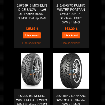
215/65R16 MICHELIN
215/60R17C KUMHO
X-ICE SNOW+ 102H
WINTER PORTRAN
XL Friction BDA69
CW51 109/107T
3PMSF IceGrip M+S
Studless DCB73
3PMSF M+S
125,63 €
143,20 €
Lisa soovikorvi
Lisa soovikorvi
255/65R16 KUMHO
205/50R17 NANKANG
WINTERCRAFT WS71
SW-8 93T XL Studded
109H Studless CCB72
3PMSF M+S