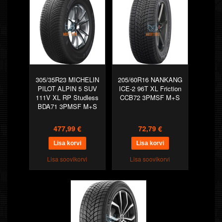
305/35R23 MICHELIN
205/60R16 NANKANG
PILOT ALPIN 5 SUV
ICE-2 96T XL Friction
111V XL RP Studless
CCB72 3PMSF M+S
BDA71 3PMSF M+S
477,99 €
72,79 €
Lisa soovikorvi
Lisa soovikorvi