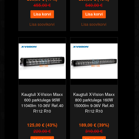
455,00 €
540,00 €
Lisa soovikorvi
Lisa soovikorvi
Kaugtuli X-Vision Maxx
Kaugtuli X-Vision Maxx
600 parktulega 95W
800 parktulega 160W
11040lm 10-36V Ref.40
15000lm 9-36V Ref.40
R112 R10
R112 R10
125,00 €
(43%)
189,00 €
(39%)
220,00 €
310,00 €