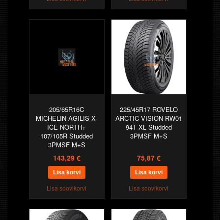
205/65R16C
225/45R17 ROVELO
MICHELIN AGILIS X-
ARCTIC VISION RW01
ICE NORTH+
94T XL Studded
107/105R Studded
3PMSF M+S
3PMSF M+S
143,29 €
75,87 €
Lisa soovikorvi
Lisa soovikorvi