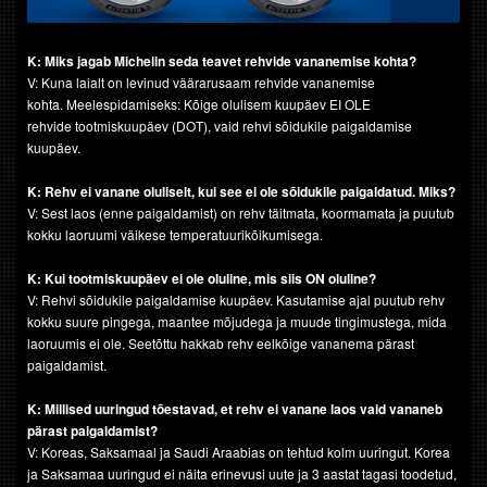
K: Miks jagab Michelin seda teavet rehvide
vananemise kohta?
V: Kuna laialt on levinud väärarusaam rehvide vananemise
kohta. Meelespidamiseks: Kõige olulisem kuupäev EI OLE
rehvide tootmiskuupäev (DOT), vaid rehvi sõidukile paigaldamise
kuupäev.
K: Rehv ei vanane oluliselt, kui see ei ole sõidukile
paigaldatud. Miks?
V: Sest laos (enne paigaldamist) on rehv täitmata, koormamata ja puutub
kokku laoruumi väikese temperatuurikõikumisega.
K: Kui tootmiskuupäev ei ole oluline, mis siis ON oluline?
V: Rehvi sõidukile paigaldamise kuupäev. Kasutamise ajal puutub rehv
kokku suure pingega, maantee mõjudega ja muude tingimustega, mida
laoruumis ei ole. Seetõttu hakkab rehv eelkõige vananema pärast
paigaldamist.
K: Millised uuringud tõestavad, et rehv ei vanane laos
vaid vananeb
pärast paigaldamist?
V: Koreas, Saksamaal ja Saudi Araabias on tehtud kolm uuringut. Korea
ja Saksamaa uuringud ei näita erinevusi uute ja 3 aastat tagasi toodetud,