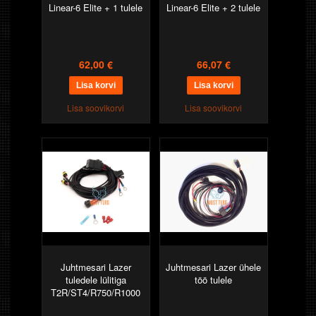
Linear-6 Elite + 1 tulele
Linear-6 Elite + 2 tulele
62,00 €
66,07 €
Lisa soovikorvi
Lisa soovikorvi
Juhtmesari Lazer
Juhtmesari Lazer ühele
tuledele lülitiga
töö tulele
T2R/ST4/R750/R1000