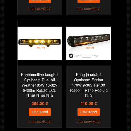
Lisa soovikorvi
Lisa soovikorvi
Kahetooniline kaugtuli
Kaug ja udutuli
Optibeam Dual All
Optibeam Firebar
Weather 85W 10-32V
179W 9-36V Ref.30
5400lm Ref.20 ECE
10200lm R149 R65 cl2
R148 R149 R10
R10
265,00 €
410,00 €
Lisa soovikorvi
Lisa soovikorvi