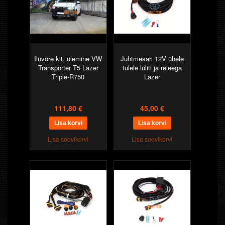
Iluvõre kit. ülemine VW
Juhtmesari 12V ühele
Transporter T5 Lazer
tulele lüliti ja releega
Triple-R750
Lazer
111,80 €
45,00 €
Lisa soovikorvi
Lisa soovikorvi