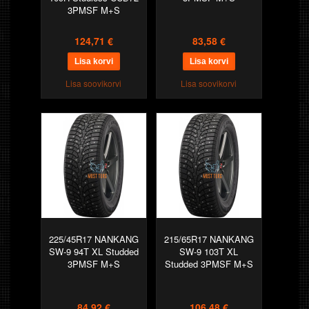
3PMSF M+S
124,71 €
83,58 €
Lisa soovikorvi
Lisa soovikorvi
225/45R17 NANKANG
215/65R17 NANKANG
SW-9 94T XL Studded
SW-9 103T XL
3PMSF M+S
Studded 3PMSF M+S
84,92 €
106,48 €