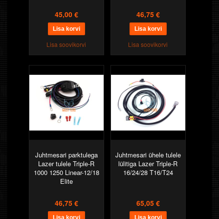
45,00 €
46,75 €
Lisa soovikorvi
Lisa soovikorvi
Juhtmesari parktulega
Juhtmesari ühele tulele
Lazer tulele Triple-R
lülitiga Lazer Triple-R
1000 1250 Linear-12/18
16/24/28 T16/T24
Elite
46,75 €
65,05 €