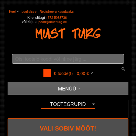
Keel
Logi sisse
Registreeru kasutajaks
Klienditugi
+372 5068736
või kirjuta
pood@mustturg.ee
0
toode(t) -
0,00
€
MENÜÜ
TOOTEGRUPID
VALI SOBIV MÕÕT!