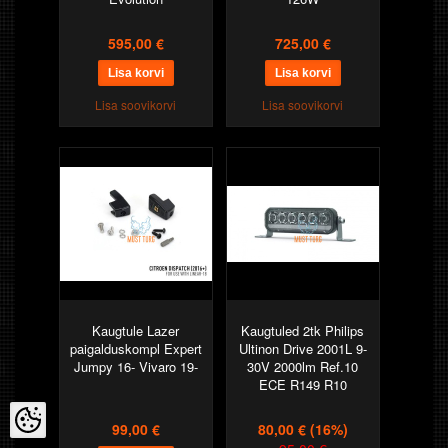
595,00 €
725,00 €
Lisa soovikorvi
Lisa soovikorvi
Kaugtule Lazer
Kaugtuled 2tk Philips
paigalduskompl Expert
Ultinon Drive 2001L 9-
Jumpy 16- Vivaro 19-
30V 2000lm Ref.10
ECE R149 R10
99,00 €
80,00 €
(16%)