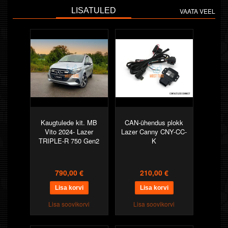
LISATULED
VAATA VEEL
Kaugtulede kit. MB
CAN-ühendus plokk
Vito 2024- Lazer
Lazer Canny CNY-CC-
TRIPLE-R 750 Gen2
K
790,00 €
210,00 €
Lisa soovikorvi
Lisa soovikorvi