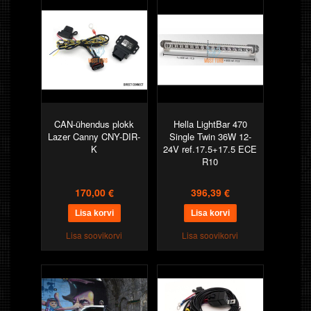
CAN-ühendus plokk
Hella LightBar 470
Lazer Canny CNY-DIR-
Single Twin 36W 12-
K
24V ref.17.5+17.5 ECE
R10
170,00 €
396,39 €
Lisa soovikorvi
Lisa soovikorvi