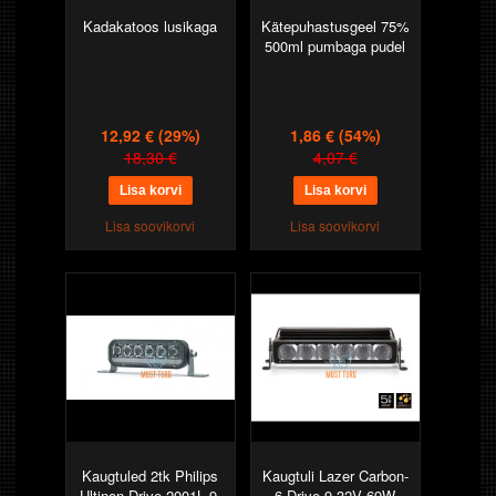
Kadakatoos lusikaga
Kätepuhastusgeel 75%
500ml pumbaga pudel
12,92 €
(29%)
1,86 €
(54%)
18,30 €
4,07 €
Lisa soovikorvi
Lisa soovikorvi
Kaugtuled 2tk Philips
Kaugtuli Lazer Carbon-
Ultinon Drive 2001L 9-
6 Drive 9-32V 69W