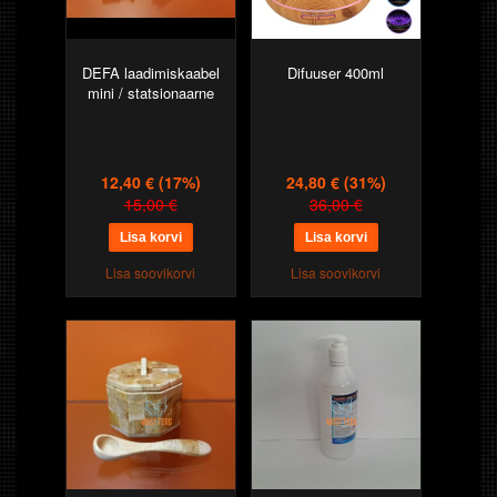
DEFA laadimiskaabel
Difuuser 400ml
mini / statsionaarne
12,40 €
(17%)
24,80 €
(31%)
15,00 €
36,00 €
Lisa soovikorvi
Lisa soovikorvi